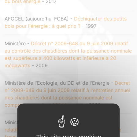
du bois énergie
- 2017
AFOCEL (aujourd'hui FCBA) -
Déchiqueter des petits
bois pour l'énergie : à quel prix ?
- 1997
Ministère -
Décret n° 2009-648 du 9 juin 2009 relatif
au contrôle des chaudières dont la puissance nominale
est supérieure à 400 kilowatts et inférieure à 20
mégawatts
- 2009
Ministère de l'Ecologie, du DD et de l'Energie -
Décret
n° 2009-649 du 9 juin 2009 relatif à l'entretien annuel
des chaudières dont la puissance nominale est
comprise entre 4 et 400 kilowatts
- 2009
Ministère -
Décret n° 2012-394 du 23 mars 2012
relatif au classement des réseaux de chaleur et de
This site uses cookies