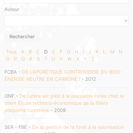
Auteur
Tous
A
B
C
D
E
F
G
H
I
J
K
L
M
N
O
P
Q
R
S
T
U
V
W
X
Y
Z
FCBA -
DE L’APORÉTIQUE CONTROVERSE DU BOIS-
ÉNERGIE NEUTRE EN CARBONE !
- 2012
ONF -
De l’arbre sur pied à la plaquette livrée chez le
client Étude technico-économique de la filière
plaquette forestière
- 2008
SER - FBE -
De la gestion de la forêt à la valorisation