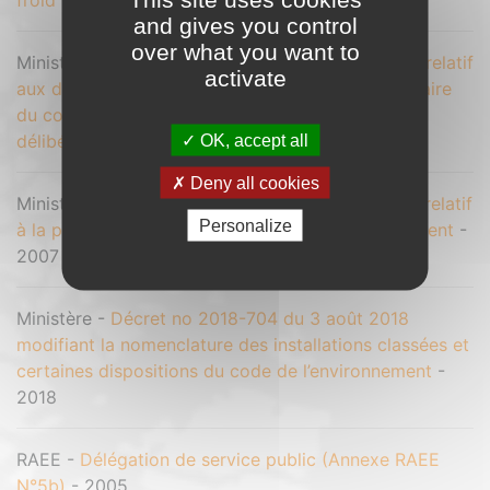
froid
- 2012
and gives you control
over what you want to
Ministère -
Décret n°2007-396 du 22 mars 2007 relatif
activate
aux dispositions du livre II de la partie réglementaire
du code de l’environnement issues de décrets
délibérés en conseil des ministres
- 2007
OK, accept all
Deny all cookies
Ministère -
Décret n°2007-397 du 22 mars 2007 relatif
Personalize
à la partie réglementaire du code de l’environnement
-
2007
Ministère -
Décret no 2018-704 du 3 août 2018
modifiant la nomenclature des installations classées et
certaines dispositions du code de l’environnement
-
2018
RAEE -
Délégation de service public (Annexe RAEE
N°5b)
- 2005