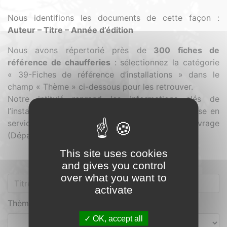
Nous identifions les documents de cette façon :
Auteur – Titre – Année d’édition
Nous avons répertorié près de
300 fiches de
référence de chaufferies
:
sélectionnez la catégorie
« 39-Fiches de référence d’installations » dans le
champ « Thème » ci-dessous pour les retrouver.
Notre intitulé reprend les informations clés de
l’installation présentée : « FICHE – Année de mise en
service – Puissance – Maître d’ouvrage
(Département) »
This site uses cookies
and gives you control
over what you want to
activate
Thème
OK, accept all