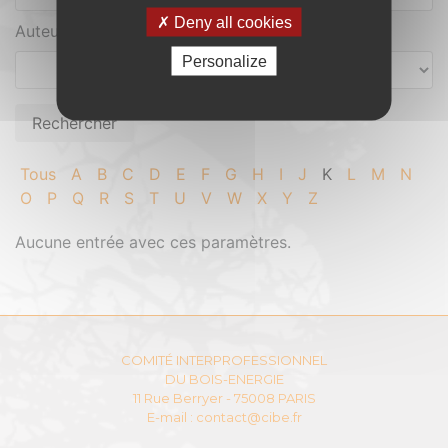
Deny all cookies
Auteur
Personalize
Tous
A
B
C
D
E
F
G
H
I
J
K
L
M
N
O
P
Q
R
S
T
U
V
W
X
Y
Z
Aucune entrée avec ces paramètres.
COMITÉ INTERPROFESSIONNEL
DU BOIS-ENERGIE
11 Rue Berryer - 75008 PARIS
E-mail :
contact@cibe.fr