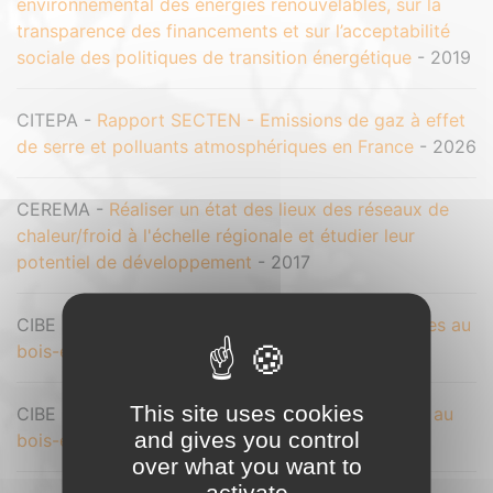
environnemental des énergies renouvelables, sur la
transparence des financements et sur l’acceptabilité
sociale des politiques de transition énergétique
- 2019
CITEPA -
Rapport SECTEN - Emissions de gaz à effet
de serre et polluants atmosphériques en France
- 2026
CEREMA -
Réaliser un état des lieux des réseaux de
chaleur/froid à l'échelle régionale et étudier leur
potentiel de développement
- 2017
CIBE -
Recensement des formations continues liées au
bois-énergie (2018-ANI-5)
- 2018
This site uses cookies
CIBE -
Recensement des formations initiales liées au
and gives you control
bois-énergie (2025-MOP-6)
- 2025
over what you want to
activate