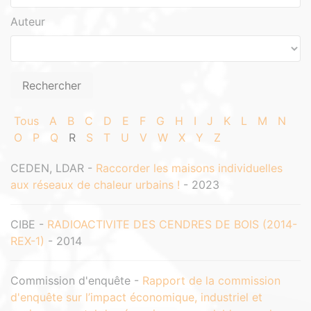
Auteur
Tous
A
B
C
D
E
F
G
H
I
J
K
L
M
N
O
P
Q
R
S
T
U
V
W
X
Y
Z
CEDEN, LDAR -
Raccorder les maisons individuelles
aux réseaux de chaleur urbains !
- 2023
CIBE -
RADIOACTIVITE DES CENDRES DE BOIS (2014-
REX-1)
- 2014
Commission d'enquête -
Rapport de la commission
d'enquête sur l’impact économique, industriel et