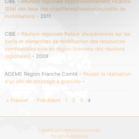
CIBE -
Réunion régionale Approvisionnement Picardie
(Etat des lieux des chaufferies/ressources/outils de
mobilisation)
- 2011
CIBE -
Réunion régionale Retour d’expériences sur les
outils et démarches de mobilisation des ressources
combustibles bois en région (contenu des réunions
régionales)
- 2009
ADEME Région Franche Comté -
Réussir la réalisation
d'un silo de stockage à granulés
-
« Premier
‹ Précédent
1
2
3
4
COMITÉ INTERPROFESSIONNEL
DU BOIS-ENERGIE