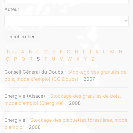
Auteur
Tous
A
B
C
D
E
F
G
H
I
J
K
L
M
N
O
P
Q
R
S
T
U
V
W
X
Y
Z
Conseil Général du Doubs -
Stockage des granulés de
bois, mode d'emploi (CG Doubs)
- 2007
Energivie (Alsace) -
Stockage des granulés de bois,
mode d'emploi (Energivie)
- 2008
Energivie -
Stockage des plaquettes forestières, mode
d'emploi
- 2008