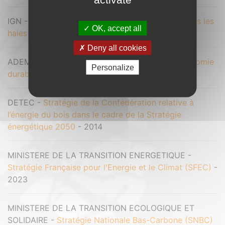
IGN -
Stocks et prélèvements actuels de bois dans les
OK, accept all
haies bocagères
- 2025
Deny all cookies
ADEME -
Stratégie de l'ADEME pour une bioéconomie
Personalize
durable - 2017-2022
- 2018
DETEC -
Stratégie de la Confédération relative à
l’énergie du bois dans le cadre de la Stratégie
énergétique 2050
- 2014
MINISTERE DE LA TRANSITION ENERGETIQUE -
Stratégie Française pour l'Energie et le Climat (SFEC)
-
2023
MINISTERE DE LA TRANSITION ECOLOGIQUE ET
SOLIDAIRE -
Stratégie Nationale Bas-Carbone (SNBC)