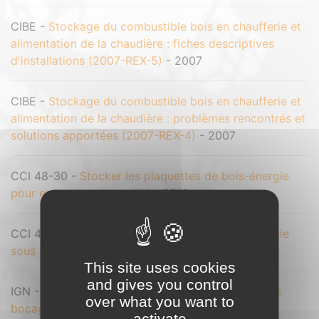
CIBE -
Stockage du combustible bois en chaufferie et
alimentation de la chaudière : fiches descriptives
d'installations (2007-REX-5)
- 2007
CIBE -
Stockage du combustible bois en chaufferie et
alimentation de la chaudière : problèmes rencontrés et
solutions apportées (2007-REX-4)
- 2007
CCI 48-30 -
Stocker les plaquettes de bois-énergie
pour en garantir la qualité
- 2010
CCI 48-30 -
Stocker les plaquettes de bois-énergie
sous bâches drainantes : bonnes pratiques
- 2010
This site uses cookies
and gives you control
IGN -
Stocks de bois et de carbone dans les haies
over what you want to
bocagères françaises
- 2022
activate