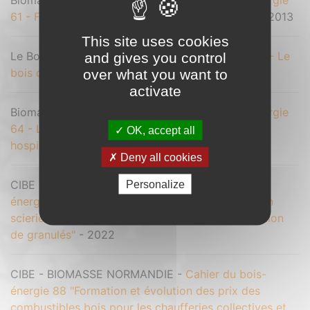
Biomasse Normandie / CIBE -
Cahier du bois-énergie
61 - Fiscalité environnementale et bois-énergie
- 2013
This site uses cookies
Le Bois International -
Cahier du bois-énergie 63 - Le
and gives you control
bois de feu dans les maisons individuelles
- 2014
over what you want to
activate
Biomasse Normandie / CIBE -
Cahier du bois-énergie
64 - Le bois-énergie dans les établissements
OK, accept all
hospitaliers
- 2014
Deny all cookies
CIBE - BIOMASSE NORMANDIE -
Cahier du bois-
Personalize
énergie 87 "Valorisation des produits connexes en
scierie pour le séchage des sciages et la production
de granulés"
- 2022
CIBE - BIOMASSE NORMANDIE -
Cahier du bois-
énergie 88 "Formation et évolution des prix des
combustibles bois pour les chaufferies collectives et