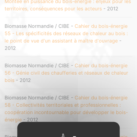
Montée en puissance du bois-énergie : enjeux pour les
territoires, conséquences pour les acteurs
- 2012
Biomasse Normandie / CIBE -
Cahier du bois-énergie
55 - Les spécificités des réseaux de chaleur au bois :
le point de vue d'un assistant à maître d'ouvrage
-
2012
Biomasse Normandie / CIBE -
Cahier du bois-énergie
56 - Génie civil des chaufferies et réseaux de chaleur
bois
- 2012
Biomasse Normandie / CIBE -
Cahier du bois-énergie
58 - Collectivités territoriales et professionnelles :
coopération incontournable pour développer le bois-
énergie
- 2012