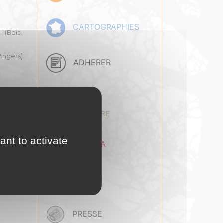
CARTOGRAPHIES
 (Bois-
Angers)
ADHERER
OCENTRE
BASE
DOCUMENTAIRE
HE
ant to activate
AGENDA
EMPLOI
PRESSE