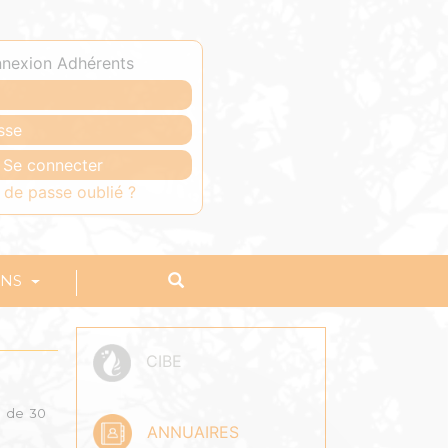
nexion Adhérents
 de passe oublié ?
ONS
CIBE
s de 30
ANNUAIRES