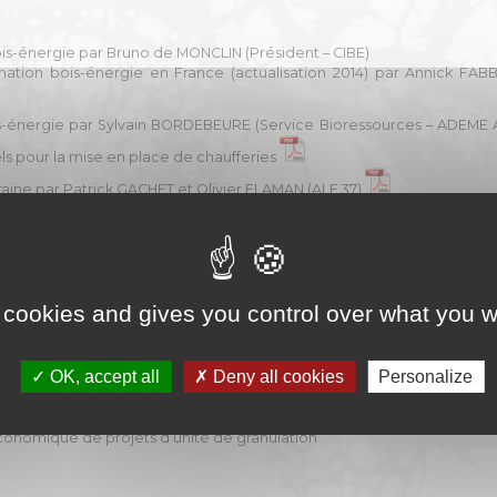
is-énergie par Bruno de MONCLIN (Président – CIBE)
tion bois-énergie en France (actualisation 2014) par Annick FABBI
is-énergie par Sylvain BORDEBEURE (Service Bioressources – ADEME 
els pour la mise en place de chaufferies
ouraine par Patrick GACHET et Olivier FLAMAN (ALE 37)
e en région Centre par Pierre-Louis CAZAUX (ADEME) et par ARB
française par Hervé MOINECOURT (OREADE BRECHE)
OREADE BREC
 cookies and gives you control over what you w
combustibles
OK, accept all
Deny all cookies
Personalize
filière (livrable 2013-2014)
rence de ces développements
nomique de projets d’unité de granulation