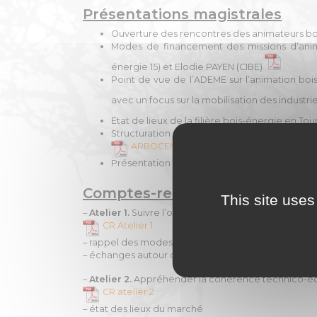
Présentations magistrales
Ouverture des rencontres des animateurs bo
Modes de financement des missions d’anima
énergie 15) et Elodie PAYEN (CIBE)
Point de vue de l’ADEME sur l’animation bo
avec un focus sur la mobilisation des industri
Etat de lieux de la filière bois-énergie en T
Structuration de l’animation bois-énergi
ARBOCENTRE
ADEME
Présentation de l’animation BE en Guyane 
Comptes-rendus des ateliers :
This site uses
–
Atelier 1.
Suivre l’offre et la demande locales en 
CR Atelier 1
– rappel des modes de structuration de l’amont de la 
– échanges autour du suivi et de la mise en cohé
–
Atelier 2.
Appréhender la cohérence technico-éco
CR atelier 2
– état des lieux du marché