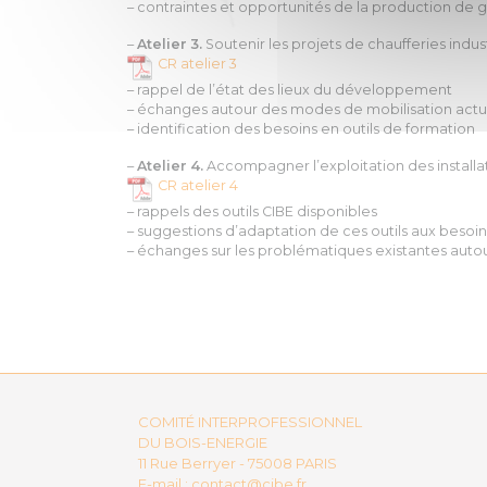
– contraintes et opportunités de la production de 
–
Atelier 3.
Soutenir les projets de chaufferies indust
CR atelier 3
– rappel de l’état des lieux du développement
– échanges autour des modes de mobilisation actuel
– identification des besoins en outils de formation
–
Atelier 4.
Accompagner l’exploitation des installat
CR atelier 4
– rappels des outils CIBE disponibles
– suggestions d’adaptation de ces outils aux besoin
– échanges sur les problématiques existantes auto
COMITÉ INTERPROFESSIONNEL
DU BOIS-ENERGIE
11 Rue Berryer - 75008 PARIS
E-mail :
contact@cibe.fr