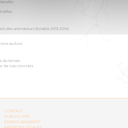
granulés
rielles
s des animateurs (livrable 2013-2014)
ions au bois
s du terrain
ur de cas concrets
CONTACT
PLAN DU SITE
ESPACE ADHERENT
MENTIONS LEGALES