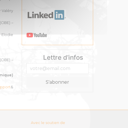
r Valéry
CIBE) –
 Elodie
Lettre d’infos
CIBE) –
rmique)
pport
&
Avec le soutien de