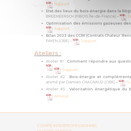
Support
Etat des lieux du bois-énergie dans la Rég
BREEMEERSCH (FIBOIS Île-de-France) –
S
Optimisation des émissions gazeuses des c
Support
Bilan 2023 des CCRt (Contrats Chaleur Reno
PAYEN (CIBE) –
Support
Ateliers :
Atelier #1 :
Comment répondre aux questions
Support
Atelier #2 :
Bois-énergie et complémentar
animé par Damien CHAGNAUD (CIBE) –
S
Atelier #3 :
Valorisation énergétique du 
Annexe
COMITÉ INTERPROFESSIONNEL