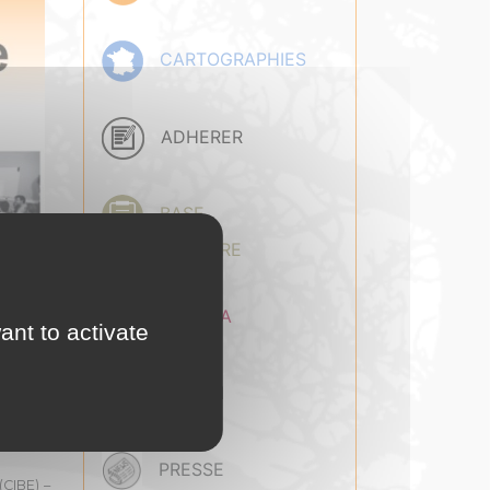
CARTOGRAPHIES
ADHERER
BASE
DOCUMENTAIRE
AGENDA
eurs de
ant to activate
EMPLOI
– ADEME
PRESSE
(CIBE) –