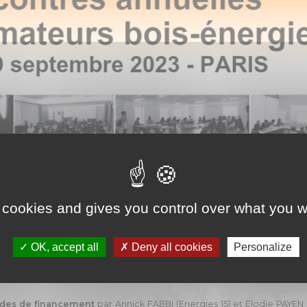
organisées les 28-29 septembre 2023 à Paris et ont réuni 37 animat
 cookies and gives you control over what you w
OK, accept all
Deny all cookies
Personalize
IBE)
bois-énergie
par Laurianne HENRY (Service Chaleur renouvelable 
odes de financement
par Annick FABBI (Energies 15) et Elodie PAYEN 