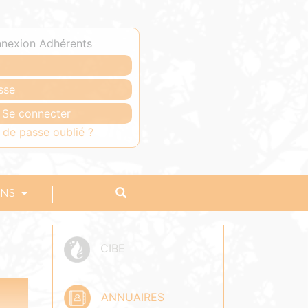
nexion Adhérents
 de passe oublié ?
ONS
CIBE
ANNUAIRES