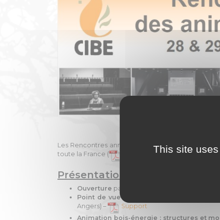
Les Rencontres annuelles des animateurs ont été 
This site uses
toute la France (
Liste des participants ICI
).
Présentations magistrales
Ouverture
par Mathieu FLEURY (Président – C
Point de vue de l’ADEME sur l’animation 
Angers) –
Support
Animation bois-énergie : structures et m