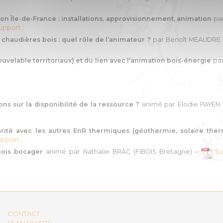
ion Île-de-France : installations, approvisionnement, animation
pa
upport
haudières bois : quel rôle de l’animateur ?
par Benoît MEAUDRE (
uvelable territoriaux) et du lien avec l’animation bois-énergie
par
 sur la disponibilité de la ressource ?
animé par Elodie PAYEN (
ité avec les autres EnR thermiques (géothermie, solaire the
upport
bois bocager
animé par Nathalie BRAC (FIBOIS Bretagne) –
Su
CONTACT